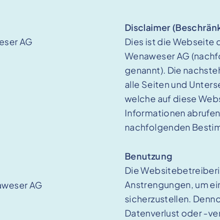
Disclaimer (Beschrän
eser AG
Dies ist die Webseite
Wenaweser AG (nachf
genannt). Die nachste
alle Seiten und Unters
welche auf diese Webs
Informationen abrufen,
nachfolgenden Besti
Benutzung
Die Websitebetreiberi
Anstrengungen, um ein
aweser AG
sicherzustellen. Denn
Datenverlust oder -ver