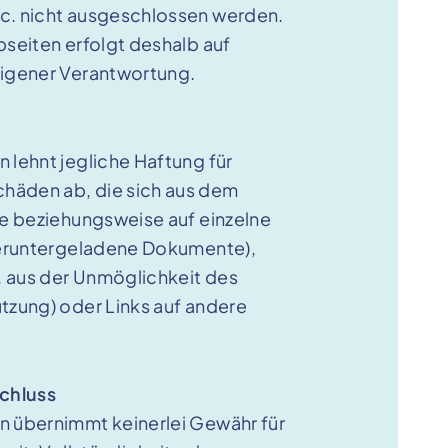
c. nicht ausgeschlossen werden.
bseiten erfolgt deshalb auf
eigener Verantwortung.
 lehnt jegliche Haftung für
häden ab, die sich aus dem
te beziehungsweise auf einzelne
 heruntergeladene Dokumente),
 aus der Unmöglichkeit des
utzung) oder Links auf andere
chluss
n übernimmt keinerlei Gewähr für