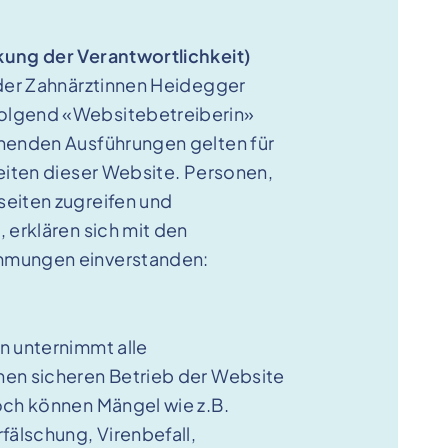
kung der Verantwortlichkeit)
 der Zahnärztinnen Heidegger
olgend «Websitebetreiberin»
henden Ausführungen gelten für
eiten dieser Website. Personen,
eiten zugreifen und
 erklären sich mit den
mmungen einverstanden:
n unternimmt alle
en sicheren Betrieb der Website
och können Mängel wie z.B.
fälschung, Virenbefall,