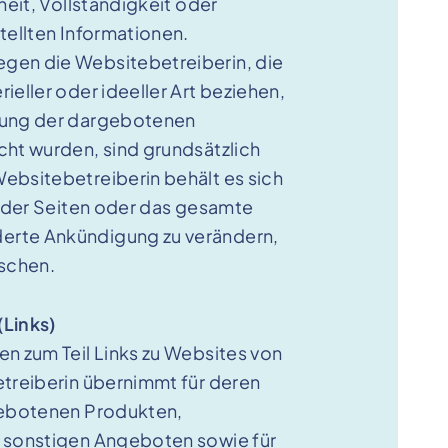
heit, Vollständigkeit oder
tellten Informationen.
gen die Websitebetreiberin, die
ieller oder ideeller Art beziehen,
zung der dargebotenen
cht wurden, sind grundsätzlich
ebsitebetreiberin behält es sich
e der Seiten oder das gesamte
rte Ankündigung zu verändern,
öschen.
(Links)
en zum Teil Links zu Websites von
etreiberin übernimmt für deren
gebotenen Produkten,
 sonstigen Angeboten sowie für